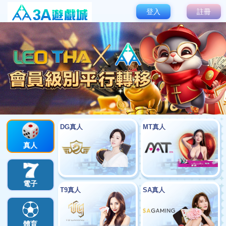
3A台灣線上娛樂城RG真人遊戲攻略
體驗最真實真人投注快感
简体
3a娛樂城線上老虎機「鮨 SUSHI」：
壽司主題盛宴 × 翻倍獎金快感
新手教學
▾
3a遊戲娛樂城 推筒子完整攻略：玩法
娛樂城優惠
▾
解析、牌型大小與實用技巧
娛樂城遊戲
▾
3a遊戲娛樂城推薦2025娛樂城懶人
真人娛樂再定義：3A娛樂城的招牌娛
3A娛樂城：台灣體育博彩的首選
3A娛樂城帶您全面了解經典賭場遊戲
包、出金防詐全攻略
體育博彩
▾
樂體驗
—百家樂
3A娛樂城：RPG、即時戰略、休閒益
完整2024 NBA賽程時間表（2023/10/
3A台灣線上娛樂城戰神賽特攻略 爆5
2026世界盃
▾
3A娛樂城：極致品質的頂級真人百家
智，多元遊戲，精彩無限！
25-2024/06/07）
3A娛樂城電子娛樂線上老虎機遊戲介
1000倍老虎機技巧全解析
樂娛樂城體驗！
紹與玩法全攻略
戰神呂布攻略、5大玩法、技巧、訊
2023-24歐冠盃賽程與地點?
真人娛樂
▾
3A娛樂城BNG幸運幣大亨爆機玩法
3A娛樂城獨家探索未來輪盤：虛擬實
號實測！50轉內拚免遊
3A娛樂城德州撲克玩法介紹｜挑戰撲
3A娛樂城帶您探索繽紛多元的世足運
公開！金幣妖精最高贏20000倍
APP下載
▾
境下的3個極致體驗
克高手
RSG電子《五龍爭霸》吃角子老虎機
彩投注8大項目！
3A娛樂城評價與全面介紹：國際知名
關於網路娛樂城博彩
▾
3A娛樂城｜真人娛樂 × 現場荷官帶
免費試玩168轉回饋50%!
3A娛樂城彩票遊戲介紹｜揭開幸運與
首頁
2026世界盃