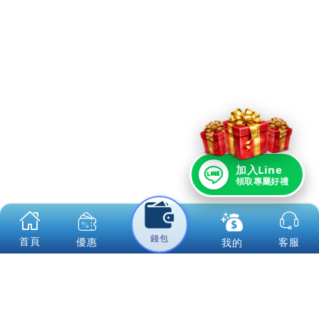
避免押和局，優先選擇莊家投注。
百家樂：
4. 設定預算與止盈止損點
制定每日或每週娛樂預算，設置獲利目標與最大容忍損失
額，理性下注。不要因短期輸贏而影響心態，導致不理性
的加碼。
5. 拒絕追損心態
輸錢後加倍下注想「翻本」是大忌，容易讓風險快速擴
大。娛樂的核心是放鬆，不應為了贏回損失而損失更多。
6. 免費模擬練習與策略演練
3A娛樂城提供部分遊戲的試玩模式，玩家可在無壓力環
境下熟悉規則，測試策略，提高實戰水準。