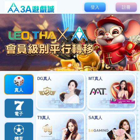
獲利模式與玩家策略解析
3A遊戲麻將水果盤刮刮樂介紹與規則
简体
賠率解析
AVIA泛亞電競遊戲系統商：3a台灣
新手教學
▾
線上娛樂城的品牌內容介紹
娛樂城優惠
▾
3A娛樂城電子老虎機介紹：五大熱門
遊戲推薦與系統解析
娛樂城遊戲
▾
3A最新娛樂城體驗金叢林之王老虎機
體育博彩
▾
介紹BNG遊戲推薦
2026世界盃
▾
《3a遊戲War of GAMA》正式上線狂
賀 儲值GASH即送限量虛寶
真人娛樂
▾
3A台灣線上娛樂城真人百家樂破解攻
APP下載
▾
略美女直播教你穩賺技巧
關於網路娛樂城博彩
▾