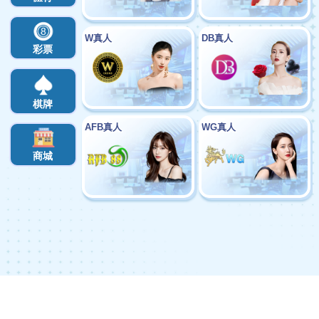
線上娛樂城的品牌內容介紹
關於3A娛樂城
▾
3A娛樂城電子老虎機介紹：五大熱門
常見問
▾
遊戲推薦與系統解析
3A最新娛樂城體驗金叢林之王老虎機
介紹BNG遊戲推薦
《3a遊戲War of GAMA》正式上線狂
賀 儲值GASH即送限量虛寶
3A台灣線上娛樂城真人百家樂破解攻
略美女直播教你穩賺技巧
3A娛樂城線上二人麻將自摸對戰快節
奏贏千金
3A最新娛樂城體驗金全方位指南真人
百家樂、運彩、電子遊戲推薦