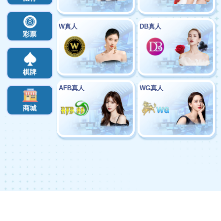
3A最新娛樂城體驗金叢林之王老虎機
關於3A娛樂城
▾
介紹BNG遊戲推薦
常見問
▾
《3a遊戲War of GAMA》正式上線狂
賀 儲值GASH即送限量虛寶
3A台灣線上娛樂城真人百家樂破解攻
略美女直播教你穩賺技巧
3A娛樂城線上二人麻將自摸對戰快節
奏贏千金
3A最新娛樂城體驗金全方位指南真人
百家樂、運彩、電子遊戲推薦
3a遊戲2025評價網紅推薦最佳線上娛
樂城品牌
3A台灣線上娛樂城魔龍傳奇介紹熱門
老虎機規則與賠率