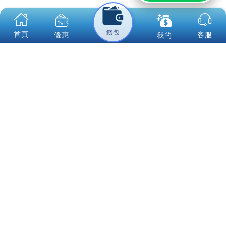
免費
免費遊戲 15 次 +
數次出現倍數
的一輪旋轉，爆
遊戲
重觸發次數累積
符號，數量累
出約 ×2000–×500
觸發
積
0 倍
若盤面倍數、消
爆出更高倍数，
爆炸
倍數與符號強
除連鎖強烈，使
假設投注 10 元，
回報
烈配合
用購買功能以加
可能取得數萬元
階段
快進入免費遊戲
或更多報酬
小結與建議3a娛樂城登入
戰神賽特是有極大爆發潛力的機台：50,000 倍以上的倍率
+ 掉落消除 +免費遊戲 + 購買功能，讓每一次旋轉都可能
帶來驚喜。
不要盲目追求高倍率，而忽略資金
技巧與耐心同樣重要：
管理與遊戲中的訊號觀察。