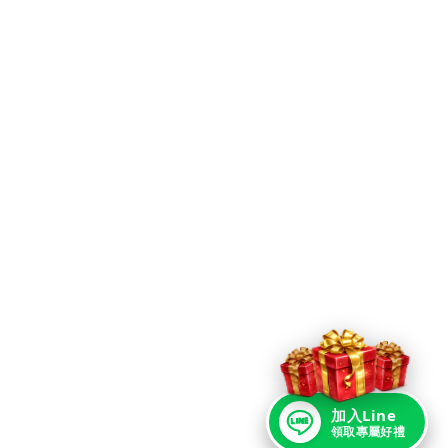
購買功能成本高達投注額的100倍，若購買時盤面條件不
佳或倍數符號與免費符號分布不優，可能投入大、回報不
如預期。
玩家要有財務承受力，避免在多次購買後資金枯竭。
五、實戰案例模擬3a娛樂城登入
下面是一個模擬情況，展示如何用小注 + 免費遊戲 +倍數
累積策略可能從《戰神賽特》中爆出高倍率3a娛樂城遊
戲。
階段
投注策略
關鍵情況
結果模擬
發現免費符號
提高投注額且下
初始
每轉 0.4 元，連
出現頻率高、
注免費遊戲觸發
觀察
續旋轉 50 次
倍數符號也有
條件
散落出現
在免費遊戲中
獲得總倍數較高